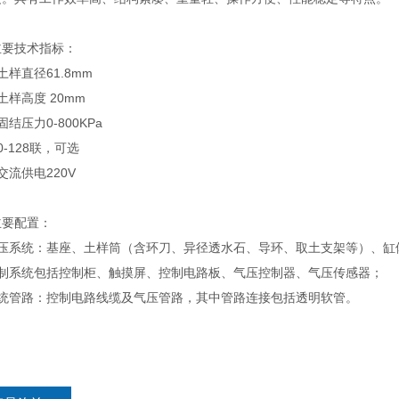
主要技术指标：
土样直径61.8mm
土样高度 20mm
固结压力0-800KPa
0-128联，可选
交流供电220V
主要配置：
预压系统：基座、土样筒（含环刀、异径透水石、导环、取土支架等）、缸
控制系统包括控制柜、触摸屏、控制电路板、气压控制器、气压传感器；
系统管路：控制电路线缆及气压管路，其中管路连接包括透明软管。