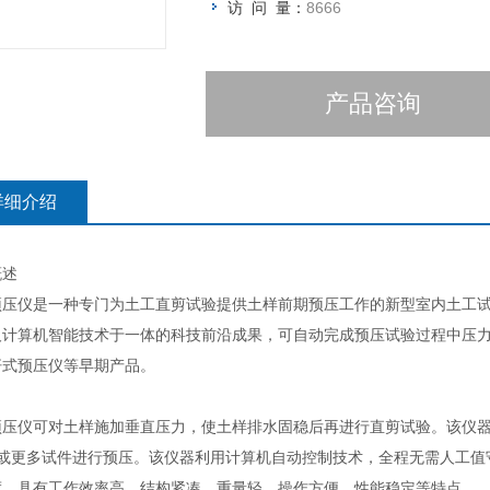
访 问 量：
8666
产品咨询
详细介绍
概述
预压仪是一种专门为土工直剪试验提供土样前期预压工作的新型室内土工
及计算机智能技术于一体的科技前沿成果，可自动完成预压试验过程中压力
杆式预压仪等早期产品。
预压仪可对土样施加垂直压力，使土样排水固稳后再进行直剪试验。该仪
个或更多试件进行预压。该仪器利用计算机自动控制技术，全程无需人工值
度。具有工作效率高、结构紧凑、重量轻、操作方便、性能稳定等特点。