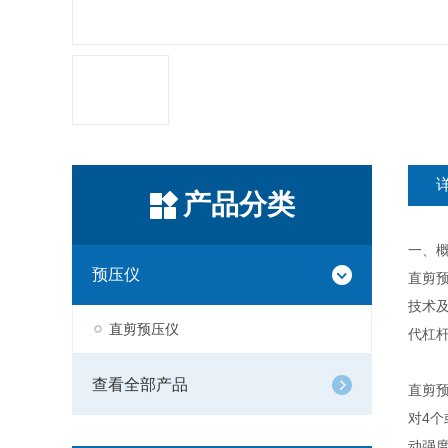
产品分类
一、
预压仪
直剪
技术
直剪预压仪
代杠
查看全部产品
直剪
对4
动强