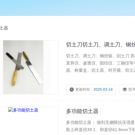
土器
切土刀切土刀、调土刀、钢
切土刀、调土刀、钢丝锯、刮土刀 苏州昱创是岩土工程测试仪器的专业生产商。专业生产全自动
直剪仪、渗透仪、固结仪、三轴仪等
器、称量盒、切土器、对开膜、切土
件、剪切盒及配件等各类土工仪器的
更新时间：
2025-03-14
型
多功能切土器
多功能切土器： 做到无侧限抗压强度、三轴试验时，需利用本切土盘将试样切成要求直径。可切
取土样直径39.1、和直径61.8m