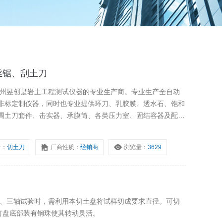
丝锯、刮土刀
非标定制仪器，同时也专业提供环刀、乳胶膜、透水石、饱和
调土刀套件、击实器、承膜筒、各类压力室、固结容器及配
配件耗材等。
号：
切土刀
厂商性质：
经销商
浏览量：
3629
m下钉盘底部装有钢珠使其转动灵活。